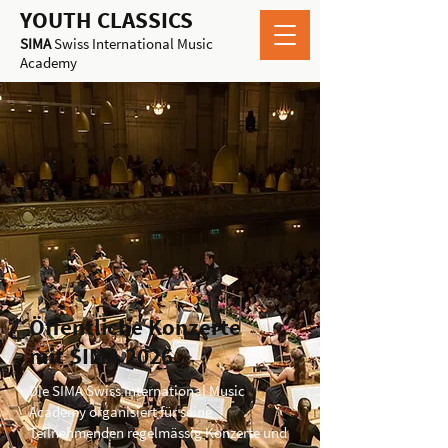
YOUTH CLASSICS
SIMA
Swiss International Music
Academy
Öffentliche Konzerte
mit
SIMA 2026
Die SIMA Swiss International Music
Academy organisiert für seine
Teilnehmenden regelmässig Konzerte und