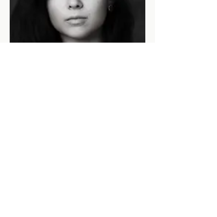
Anna Draganov
Assistenz des künstlerischen Leiters