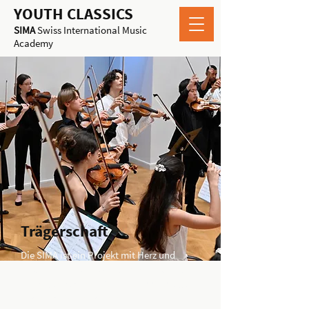
YOUTH CLASSICS
SIMA
Swiss International Music
Academy
Trägerschaft
Die SIMA ist ein Projekt mit Herz und
Leidenschaft, das wir als Vorstand und
Team des Vereins YOUTH CLASSICS alle
ehrenamtlich betreiben.