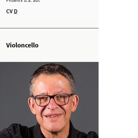
Phoenix u.a. auf.
CV
D
Violoncello