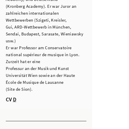
(Kronberg Academy). Er war Juror an
zahlreichen internationalen
Wettbewerben (Szigeti, Kreisler,
Gui, ARD-Wettbewerb in München,
Sendai, Budapest, Sarasate, Wieniawsky
usw.)
Er war Professor am Conservatoire
national supérieur de musique in Lyon.
Zurzeit hat er eine
Professur an der Musik und Kunst
Universität Wien sowie an der Haute
École de Musique de Lausanne
(Site de Sion).
CV
D